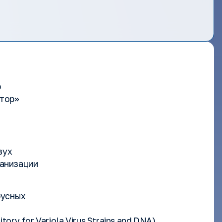
р
ктор»
вух
анизации
русных
ory for Variola Virus Strains and DNA)