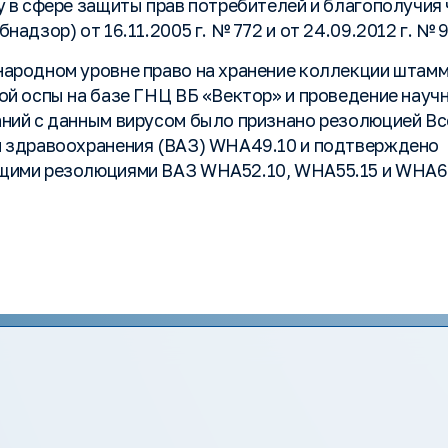
у в сфере защиты прав потребителей и благополучия
надзор) от 16.11.2005 г. № 772 и от 24.09.2012 г. № 
ародном уровне право на хранение коллекции штамм
ой оспы на базе ГНЦ ВБ «Вектор» и проведение науч
ний с данным вирусом было признано резолюцией В
 здравоохранения (ВАЗ) WHA49.10 и подтверждено
ими резолюциями ВАЗ WHA52.10, WHA55.15 и WHA60