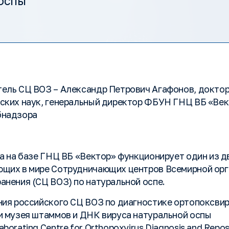
оспы
ель СЦ ВОЗ – Александр Петрович Агафонов, докто
ских наук, генеральный директор ФБУН ГНЦ ВБ «Ве
бнадзора
да на базе ГНЦ ВБ «Вектор» функционирует один из д
щих в мире Сотрудничающих центров Всемирной орг
анения (СЦ ВОЗ) по натуральной оспе.
ния российского СЦ ВОЗ по диагностике ортопоксви
и музея штаммов и ДНК вируса натуральной оспы
borating Centre for Orthopoxvirus Diagnosis and Reposit