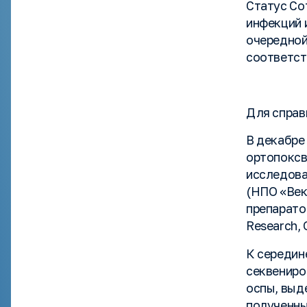
Статус Со
инфекций 
очередной 
соответст
Для справ
В декабре
ортопоксв
исследова
(НПО «Век
препаратов
Research, 
К середин
секвениро
оспы, выд
полученны