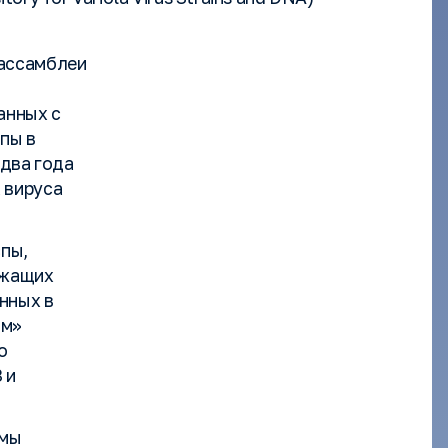
 ассамблеи
анных с
пы в
 два года
 вируса
спы,
ржащих
нных в
ом»
о
 и
ммы