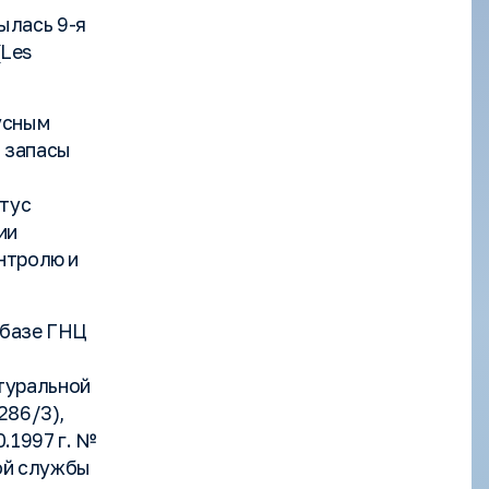
ылась 9-я
(Les
усным
о запасы
атус
ии
онтролю и
 базе ГНЦ
туральной
286/3),
.1997 г. №
ой службы