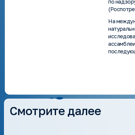
по надзор
(Роспотреб
На междун
натуральн
исследова
ассамблеи
последующ
Смотрите далее