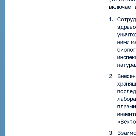
включает 
Сотруд
здраво
уничто
ними м
биолог
инспек
натура
Внесен
хранящ
послед
лабора
плазми
инвент
«Векто
Взаимо