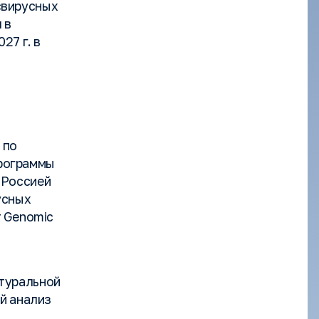
свирусных
 в
27 г. в
 по
рограммы
 Россией
усных
r Genomic
туральной
ый анализ