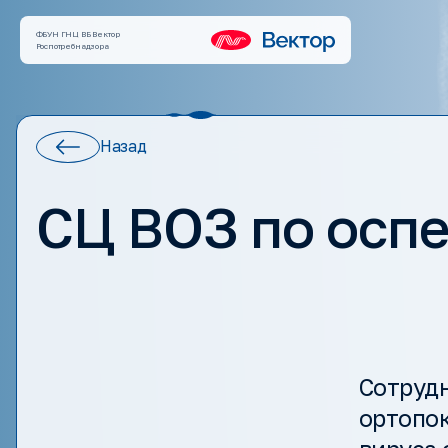
ФБУН ГНЦ ВБ Вектор
Роспотребнадзора
Назад
СЦ ВОЗ по осп
Сотруд
ортопо