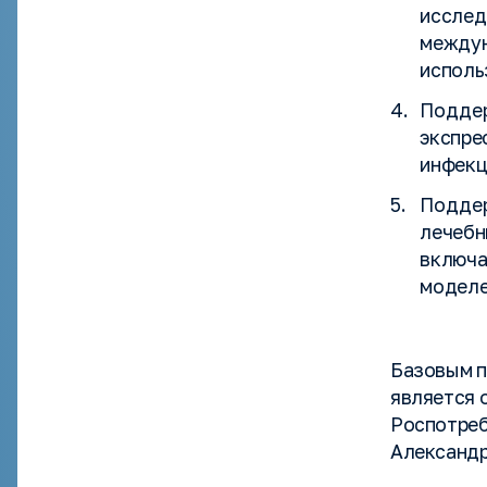
исслед
междун
исполь
Поддер
экспре
инфекц
Поддер
лечебн
включа
моделе
Базовым п
является 
Роспотреб
Александр