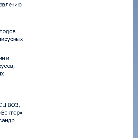
тавлению
етодов
свирусных
ин и
русов,
ых
СЦ ВОЗ,
«Вектор»
ксандр