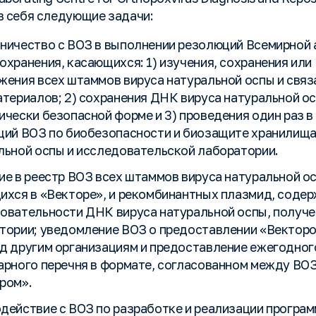
в себя следующие задачи:
ничество с ВОЗ в выполнении резолюций Всемирной
охранения, касающихся: 1) изучения, сохранения или
жения всех штаммов вируса натуральной оспы и связ
атериалов; 2) сохранения ДНК вируса натуральной ос
ически безопасной форме и 3) проведения один раз в
ций ВОЗ по биобезопасности и биозащите хранилища
льной оспы и исследовательской лаборатории.
ие в реестр ВОЗ всех штаммов вируса натуральной о
ихся в «Векторе», и рекомбинантных плазмид, соде
овательности ДНК вируса натуральной оспы, получе
тории; уведомление ВОЗ о предоставлении «Вектор
д другим организациям и предоставление ежегодног
арного перечня в формате, согласованном между ВОЗ
ром».
действие с ВОЗ по разработке и реализации програ