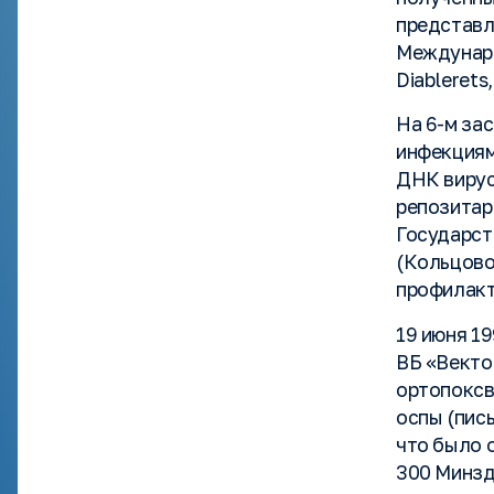
представл
Междунаро
Diablerets,
На 6-м за
инфекциям
ДНК вирус
репозитар
Государст
(Кольцово
профилакт
19 июня 1
ВБ «Векто
ортопоксв
оспы (пись
что было 
300 Минзд