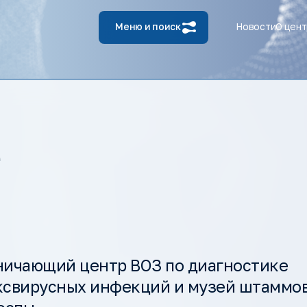
Меню и поиск
Новости
О цен
е
ничающий центр ВОЗ по диагностике
ксвирусных инфекций и музей штаммо