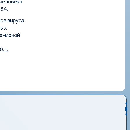
 человека
964.
ов вируса
ных
семирной
.1.