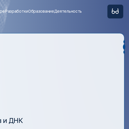
тре
Разработки
Образование
Деятельность
в и ДНК