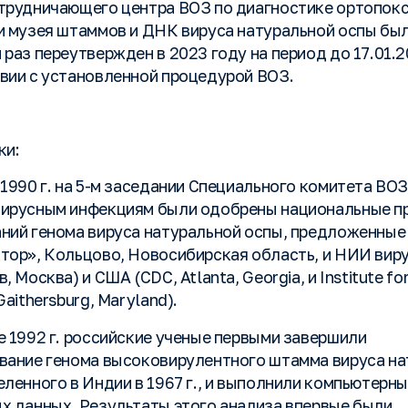
трудничающего центра ВОЗ по диагностике ортопок
и музея штаммов и ДНК вируса натуральной оспы был
раз переутвержден в 2023 году на период до 17.01.20
вии с установленной процедурой ВОЗ.
ки:
 1990 г. на 5-м заседании Специального комитета ВОЗ
ирусным инфекциям были одобрены национальные п
ний генома вируса натуральной оспы, предложенные
тор», Кольцово, Новосибирская область, и НИИ вир
, Москва) и США (CDC, Atlanta, Georgia, и Institute fo
Gaithersburg, Maryland).
е 1992 г. российские ученые первыми завершили
вание генома высоковирулентного штамма вируса на
еленного в Индии в 1967 г., и выполнили компьютерн
х данных. Результаты этого анализа впервые были