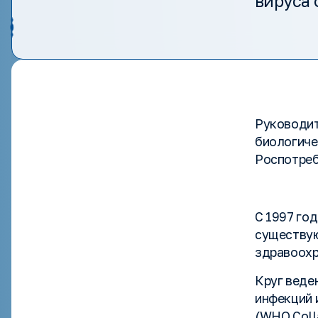
вируса 
Руководит
биологиче
Роспотре
С 1997 го
существую
здравоохр
Круг веде
инфекций 
(WHO Colla