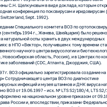
ены С.Н. Щелкуновым в виде доклада, которым откр
дная конференция по поксвирусам и иридовирусам 
 Switzerland, Sept. 1992).
седании Специального комитета ВОЗ по ортопоксвир
 (сентябрь 1994 г., Женева, Швейцария) было решен
а натуральной оспы хранить в двух международных
иях: в НПО «Вектор», получившем к тому времени ст
венного научного центра вирусологии и биотехнолог
, Новосибирская область, Россия), и в Центрах по к
ике заболеваний (CDC, Атланта, Джорджия, США).
997 г. ВОЗ официально зарегистрировала создание на
р» Сотрудничающего центра ВОЗ по диагностике
ирусных инфекций и музея штаммов и ДНК вируса на
мо ВОЗ от 19.06.1997 – исх. № LTS S2/180/4, LTS S2/
оформлено на национальном уровне приказом от 09.10
рава России и, впоследствии, приказами Федеральн