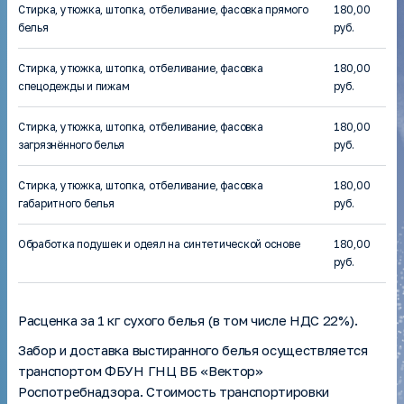
Стирка, утюжка, штопка, отбеливание, фасовка прямого
180,00
Patents
белья
руб.
Scientific publications
Unique scientific installations
Стирка, утюжка, штопка, отбеливание, фасовка
180,00
Federal and targeted programs
спецодежды и пижам
руб.
Services
Стирка, утюжка, штопка, отбеливание, фасовка
180,00
Auctions, purchases
загрязнённого белья
руб.
Anti-corruption
Стирка, утюжка, штопка, отбеливание, фасовка
180,00
габаритного белья
руб.
Обработка подушек и одеял на синтетической основе
180,00
руб.
Расценка за 1 кг сухого белья (в том числе НДС 22%).
Забор и доставка выстиранного белья осуществляется
транспортом ФБУН ГНЦ ВБ «Вектор»
Роспотребнадзора. Стоимость транспортировки