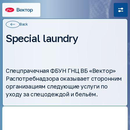
Back
Special laundry
Mission and goals
Спецпрачечная ФБУН ГНЦ ВБ «Вектор»
History
Распотребнадзора оказывает сторонним
Structure
Medication
организациям следующие услуги по
Job openings
Pharmacovigilance
уходу за спецодеждой и бельём.
Documents
Information about the educational organization
Assessment of working conditions
Postgraduate study
Целевое обучение
Dissertation Council
Additional education
International cooperation
Scientific Library
Reference centers